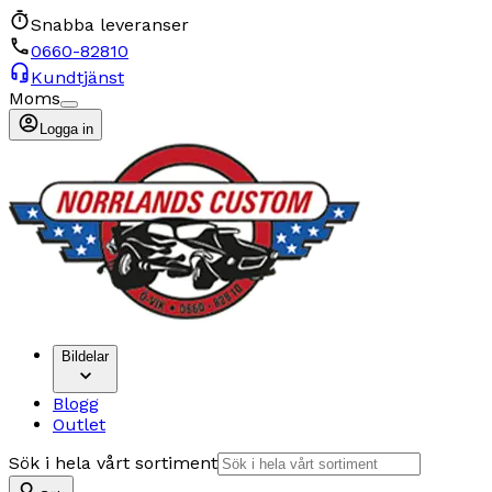
Snabba leveranser
0660-82810
Kundtjänst
Moms
Logga in
Bildelar
Blogg
Outlet
Sök i hela vårt sortiment