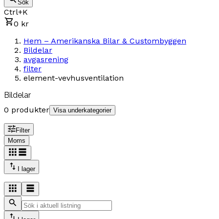
Sök
Ctrl+K
0 kr
Hem – Amerikanska Bilar & Custombyggen
Bildelar
avgasrening
filter
element-vevhusventilation
Bildelar
0 produkter
Visa underkategorier
Filter
Moms
I lager