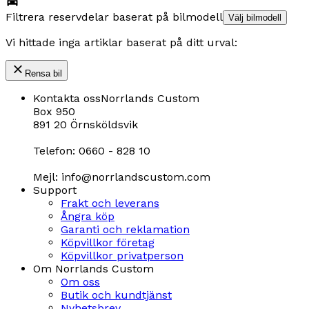
Filtrera reservdelar baserat på bilmodell
Välj bilmodell
Vi hittade inga artiklar baserat på ditt urval:
Rensa bil
Kontakta oss
Norrlands Custom
Box 950
891 20 Örnsköldsvik
Telefon: 0660 - 828 10
Mejl: info@norrlandscustom.com
Support
Frakt och leverans
Ångra köp
Garanti och reklamation
Köpvillkor företag
Köpvillkor privatperson
Om Norrlands Custom
Om oss
Butik och kundtjänst
Nyhetsbrev