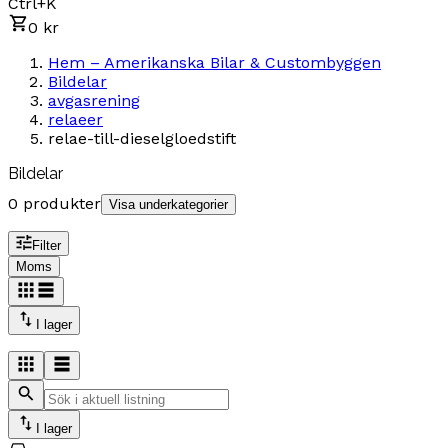
Ctrl+K
0 kr
Hem – Amerikanska Bilar & Custombyggen
Bildelar
avgasrening
relaeer
relae-till-dieselgloedstift
Bildelar
0 produkter
Visa underkategorier
Filter
Moms
I lager
I lager