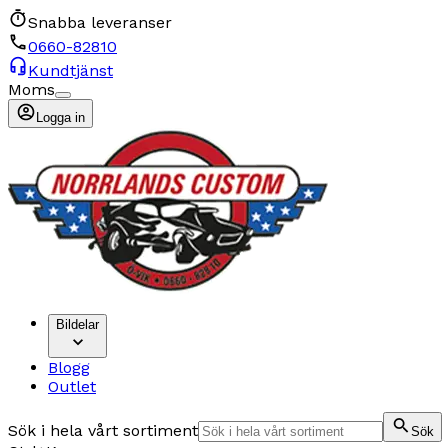
Snabba leveranser
0660-82810
Kundtjänst
Moms
Logga in
Bildelar
Blogg
Outlet
Sök i hela vårt sortiment
Sök