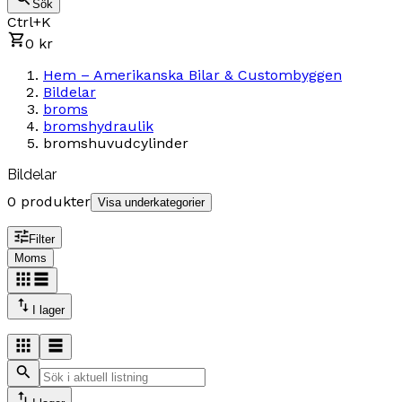
Sök
Ctrl+K
0 kr
Hem – Amerikanska Bilar & Custombyggen
Bildelar
broms
bromshydraulik
bromshuvudcylinder
Bildelar
0 produkter
Visa underkategorier
Filter
Moms
I lager