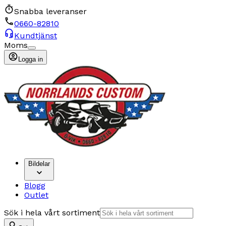
Snabba leveranser
0660-82810
Kundtjänst
Moms
Logga in
Bildelar
Blogg
Outlet
Sök i hela vårt sortiment