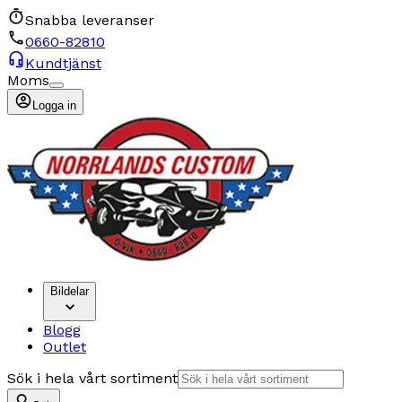
Snabba leveranser
0660-82810
Kundtjänst
Moms
Logga in
Bildelar
Blogg
Outlet
Sök i hela vårt sortiment