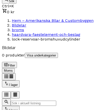
Sök
Ctrl+K
0 kr
Hem – Amerikanska Bilar & Custombyggen
Bildelar
broms
haardvara-faestelement-och-beslag
lock-reservoar-bromshuvudcylinder
Bildelar
0 produkter
Visa underkategorier
Filter
Moms
I lager