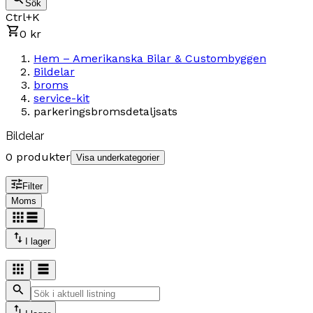
Sök
Ctrl+K
0 kr
Hem – Amerikanska Bilar & Custombyggen
Bildelar
broms
service-kit
parkeringsbromsdetaljsats
Bildelar
0 produkter
Visa underkategorier
Filter
Moms
I lager