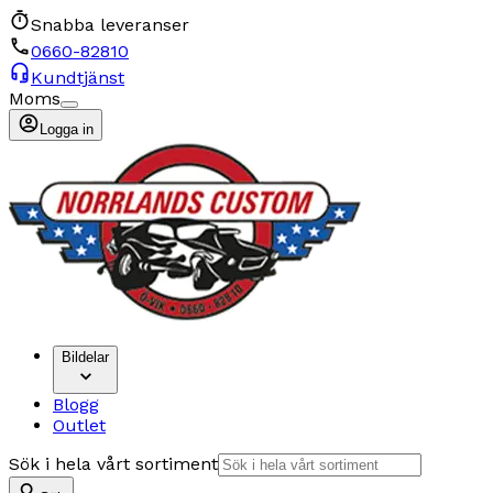
Snabba leveranser
0660-82810
Kundtjänst
Moms
Logga in
Bildelar
Blogg
Outlet
Sök i hela vårt sortiment