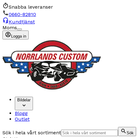
Snabba leveranser
0660-82810
Kundtjänst
Moms
Logga in
Bildelar
Blogg
Outlet
Sök i hela vårt sortiment
Sök