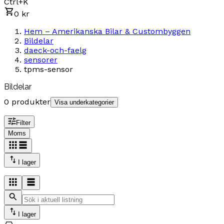
Ctrl+K
0 kr
Hem – Amerikanska Bilar & Custombyggen
Bildelar
daeck-och-faelg
sensorer
tpms-sensor
Bildelar
0 produkter
Visa underkategorier
Filter
Moms
I lager
I lager