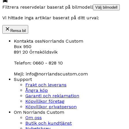
Filtrera reservdelar baserat på bilmodell
Välj bilmodell
Vi hittade inga artiklar baserat på ditt urval:
Rensa bil
Kontakta oss
Norrlands Custom
Box 950
891 20 Örnsköldsvik
Telefon: 0660 - 828 10
Mejl: info@norrlandscustom.com
Support
Frakt och leverans
Ångra köp
Garanti och reklamation
Köpvillkor företag
Köpvillkor privatperson
Om Norrlands Custom
Om oss
Butik och kundtjänst
Nyhetsbrev