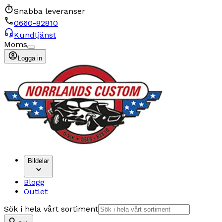
Snabba leveranser
0660-82810
Kundtjänst
Moms
Logga in
Bildelar
Blogg
Outlet
Sök i hela vårt sortiment