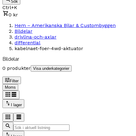
Sök
Ctrl+K
0 kr
Hem – Amerikanska Bilar & Custombyggen
Bildelar
drivlina-och-axlar
differential
kabelnaet-foer-4wd-aktuator
Bildelar
0 produkter
Visa underkategorier
Filter
Moms
I lager