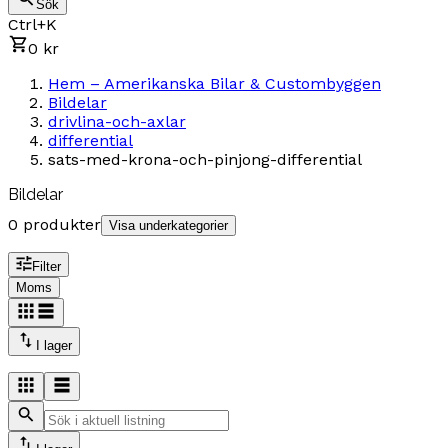
Sök
Ctrl+K
0 kr
Hem – Amerikanska Bilar & Custombyggen
Bildelar
drivlina-och-axlar
differential
sats-med-krona-och-pinjong-differential
Bildelar
0 produkter
Visa underkategorier
Filter
Moms
I lager