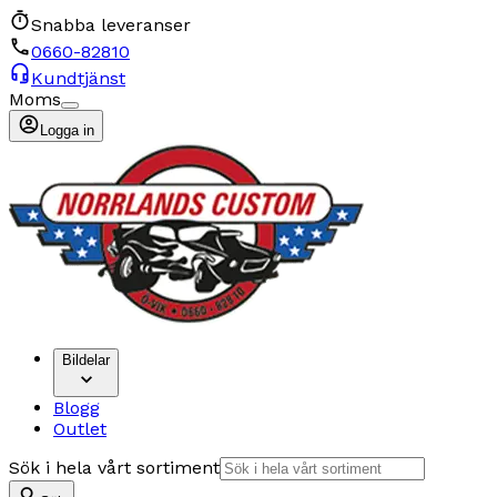
Snabba leveranser
0660-82810
Kundtjänst
Moms
Logga in
Bildelar
Blogg
Outlet
Sök i hela vårt sortiment