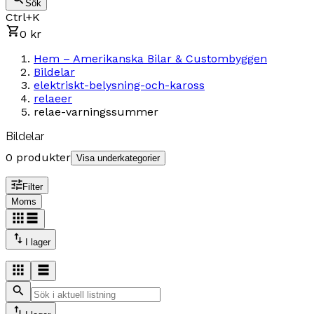
Sök
Ctrl+K
0 kr
Hem – Amerikanska Bilar & Custombyggen
Bildelar
elektriskt-belysning-och-kaross
relaeer
relae-varningssummer
Bildelar
0 produkter
Visa underkategorier
Filter
Moms
I lager