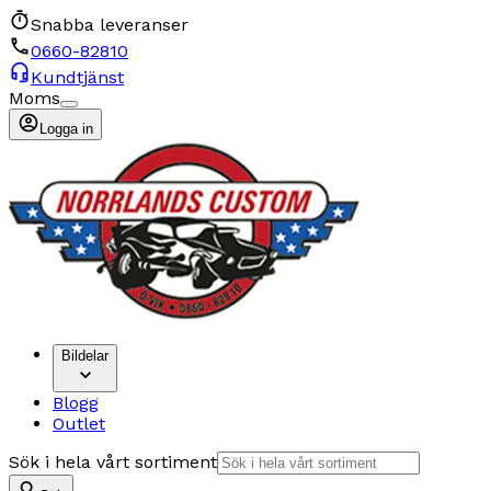
Snabba leveranser
0660-82810
Kundtjänst
Moms
Logga in
Bildelar
Blogg
Outlet
Sök i hela vårt sortiment