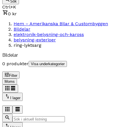
Sök
Ctrl+K
0 kr
Hem – Amerikanska Bilar & Custombyggen
Bildelar
elektronik-belysning-och-kaross
belysning-exterioer
ring-lyktsarg
Bildelar
0 produkter
Visa underkategorier
Filter
Moms
I lager