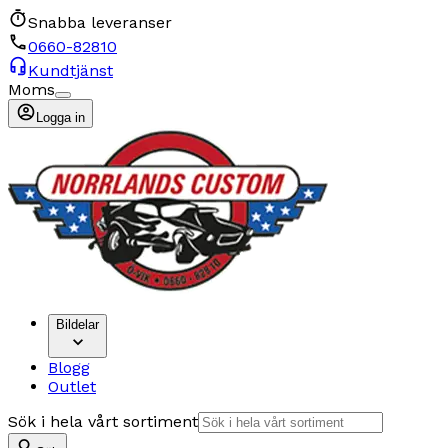
Snabba leveranser
0660-82810
Kundtjänst
Moms
Logga in
Bildelar
Blogg
Outlet
Sök i hela vårt sortiment