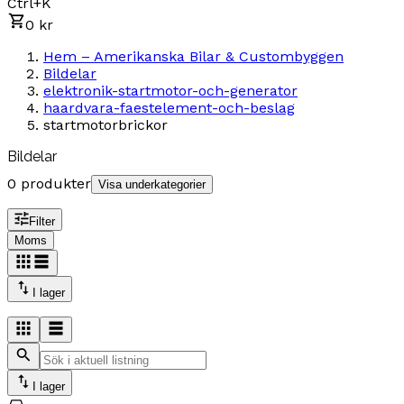
Ctrl+K
0 kr
Hem – Amerikanska Bilar & Custombyggen
Bildelar
elektronik-startmotor-och-generator
haardvara-faestelement-och-beslag
startmotorbrickor
Bildelar
0 produkter
Visa underkategorier
Filter
Moms
I lager
I lager