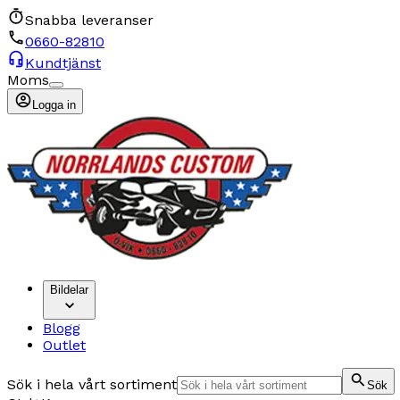
Snabba leveranser
0660-82810
Kundtjänst
Moms
Logga in
Bildelar
Blogg
Outlet
Sök i hela vårt sortiment
Sök