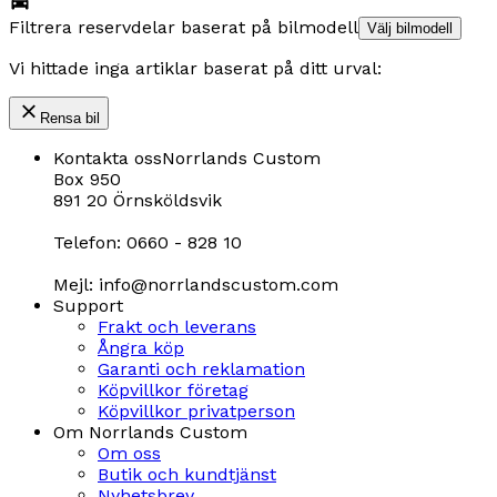
Filtrera reservdelar baserat på bilmodell
Välj bilmodell
Vi hittade inga artiklar baserat på ditt urval:
Rensa bil
Kontakta oss
Norrlands Custom
Box 950
891 20 Örnsköldsvik
Telefon: 0660 - 828 10
Mejl: info@norrlandscustom.com
Support
Frakt och leverans
Ångra köp
Garanti och reklamation
Köpvillkor företag
Köpvillkor privatperson
Om Norrlands Custom
Om oss
Butik och kundtjänst
Nyhetsbrev