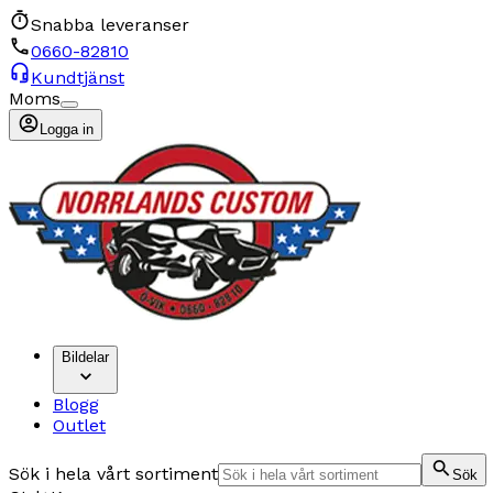
Snabba leveranser
0660-82810
Kundtjänst
Moms
Logga in
Bildelar
Blogg
Outlet
Sök i hela vårt sortiment
Sök