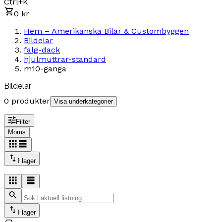
Ctrl+K
0 kr
Hem – Amerikanska Bilar & Custombyggen
Bildelar
falg-dack
hjulmuttrar-standard
m10-ganga
Bildelar
0 produkter
Visa underkategorier
Filter
Moms
I lager
I lager