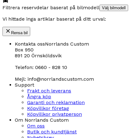
Filtrera reservdelar baserat på bilmodell
Välj bilmodell
Vi hittade inga artiklar baserat på ditt urval:
Rensa bil
Kontakta oss
Norrlands Custom
Box 950
891 20 Örnsköldsvik
Telefon: 0660 - 828 10
Mejl: info@norrlandscustom.com
Support
Frakt och leverans
Ångra köp
Garanti och reklamation
Köpvillkor företag
Köpvillkor privatperson
Om Norrlands Custom
Om oss
Butik och kundtjänst
Nyhetsbrev