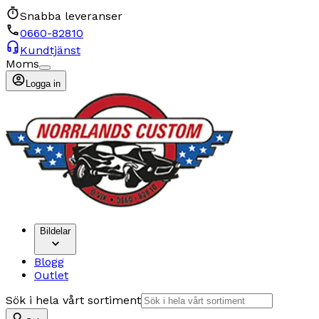
Snabba leveranser
0660-82810
Kundtjänst
Moms
Logga in
Bildelar
Blogg
Outlet
Sök i hela vårt sortiment