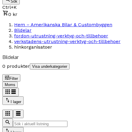
Sök
Ctrl+K
0 kr
Hem – Amerikanska Bilar & Custombyggen
Bildelar
fordon-utrustning-verktyg-och-tillbehoer
verkstadens-utrustning-verktyg-och-tillbehoer
hinkorganisatoer
Bildelar
0 produkter
Visa underkategorier
Filter
Moms
I lager