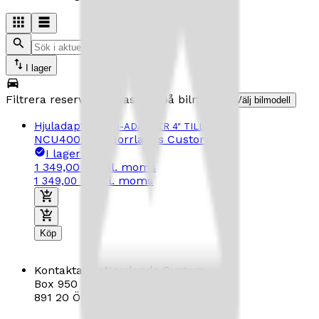
I lager
Filtrera reservdelar baserat på bilmodell
Välj bilmodell
Hjuladapter
FÄLG-ADAPTER 4" TILL 5"
NCU4002352
|
Norrlands Custom
|
I lager
(
2
)
1 349,00 kr
inkl. moms
inkl. moms
1 349,00 kr
Köp
Kontakta oss
Norrlands Custom
Box 950
891 20 Örnsköldsvik