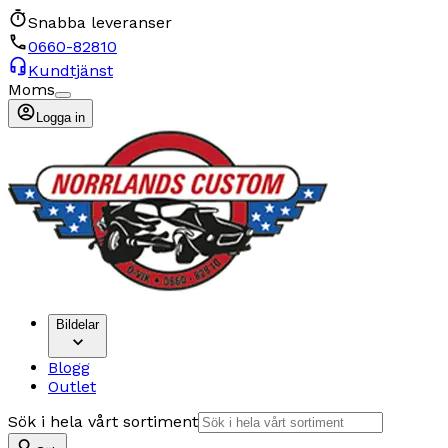
Snabba leveranser
0660-82810
Kundtjänst
Moms
Logga in
Bildelar
Blogg
Outlet
Sök i hela vårt sortiment