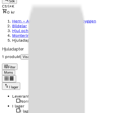
Sök
Ctrl+K
0 kr
Hem – Amerikanska Bilar & Custombyggen
Bildelar
Hjul och tillbehör
Montering
Hjuladapter
Hjuladapter
1 produkt
Visa underkategorier
Filter
Moms
I lager
Leverantör
Norrlands Custom
(
1
)
I lager
I lager
(
1
)