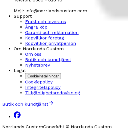
Mejl: info@norrlandscustom.com
Support
Frakt och leverans
Ångra köp
Garanti och reklamation
Köpvillkor företag
Köpvillkor privatperson
Om Norrlands Custom
Om oss
Butik och kundtjänst
Nyhetsbrev
Legal
Cookieinställningar
Cookiepolicy
Integritetspolicy
Tillgänlighetsredovisning
Butik och kundtjänst
Norrlands Custom
Copyright © Norrlands Custom