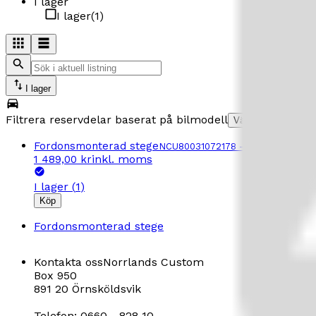
I lager
I lager
(
1
)
I lager
Filtrera reservdelar baserat på bilmodell
Välj bilmodell
Fordonsmonterad stege
NCU80031072178
–
STEGE CHEV 
inkl. moms
1 489,00 kr
I lager
(
1
)
Köp
Fordonsmonterad stege
Kontakta oss
Norrlands Custom
Box 950
891 20 Örnsköldsvik
Telefon: 0660 - 828 10