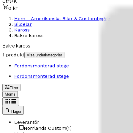
Ctrl+K
0 kr
Hem – Amerikanska Bilar & Custombyggen
Bildelar
Kaross
Bakre kaross
Bakre kaross
1 produkt
Visa underkategorier
Fordonsmonterad stege
Fordonsmonterad stege
Filter
Moms
I lager
Leverantör
Norrlands Custom
(
1
)