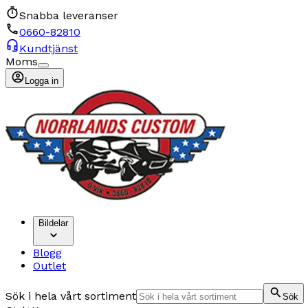
Snabba leveranser
0660-82810
Kundtjänst
Moms
Logga in
Bildelar
Blogg
Outlet
Sök i hela vårt sortiment
Sök