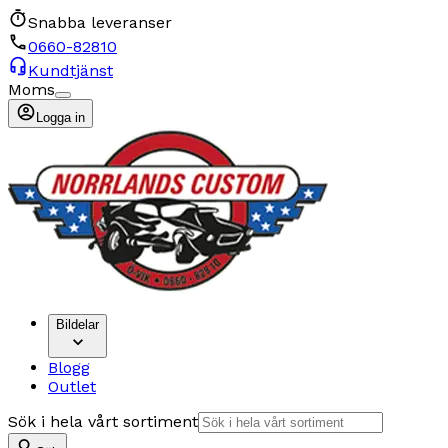
Snabba leveranser
0660-82810
Kundtjänst
Moms
Logga in
Bildelar
Blogg
Outlet
Sök i hela vårt sortiment