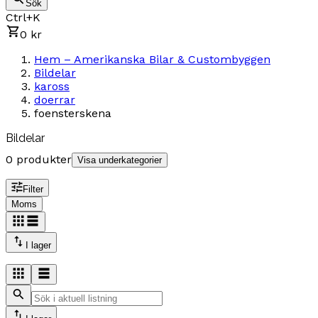
Sök
Ctrl+K
0 kr
Hem – Amerikanska Bilar & Custombyggen
Bildelar
kaross
doerrar
foensterskena
Bildelar
0 produkter
Visa underkategorier
Filter
Moms
I lager