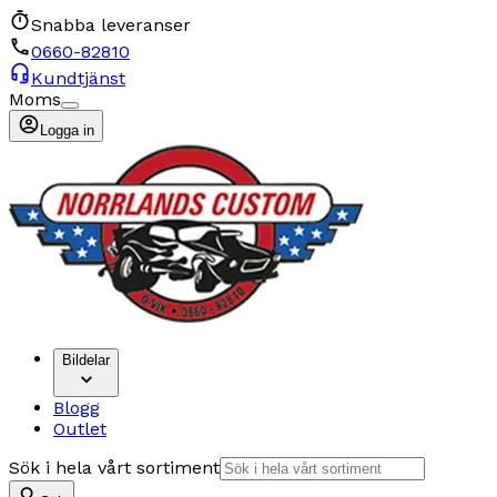
Snabba leveranser
0660-82810
Kundtjänst
Moms
Logga in
Bildelar
Blogg
Outlet
Sök i hela vårt sortiment