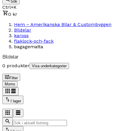
Sök
Ctrl+K
0 kr
Hem – Amerikanska Bilar & Custombyggen
Bildelar
kaross
flaklock-och-fack
bagagematta
Bildelar
0 produkter
Visa underkategorier
Filter
Moms
I lager