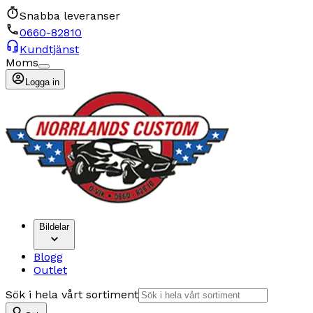
Snabba leveranser
0660-82810
Kundtjänst
Moms
Logga in
Bildelar
Blogg
Outlet
Sök i hela vårt sortiment