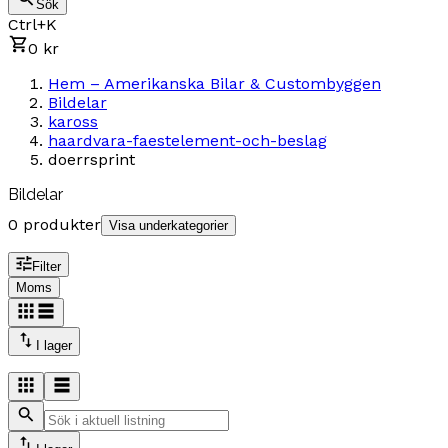
Sök
Ctrl+K
0 kr
Hem – Amerikanska Bilar & Custombyggen
Bildelar
kaross
haardvara-faestelement-och-beslag
doerrsprint
Bildelar
0 produkter
Visa underkategorier
Filter
Moms
I lager