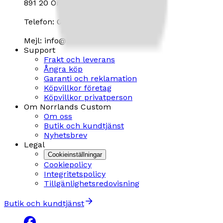
891 20 Örnsköldsvik
Telefon: 0660 - 828 10
Mejl: info@norrlandscustom.com
Support
Frakt och leverans
Ångra köp
Garanti och reklamation
Köpvillkor företag
Köpvillkor privatperson
Om Norrlands Custom
Om oss
Butik och kundtjänst
Nyhetsbrev
Legal
Cookieinställningar
Cookiepolicy
Integritetspolicy
Tillgänlighetsredovisning
Butik och kundtjänst