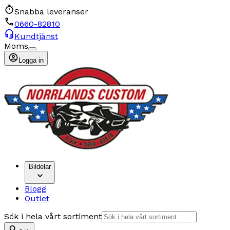
Snabba leveranser
0660-82810
Kundtjänst
Moms
Logga in
Bildelar
Blogg
Outlet
Sök i hela vårt sortiment