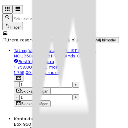
I lager
Filtrera reservdelar baserat på bilmodell
Välj bilmodell
Tätningslist bakruta
GUMMILIST BAKRUTA
NCU95060052881
|
Norrlands Custom
|
Beställningsvara
1 759,00 kr
inkl. moms
inkl. moms
1 759,00 kr
-
+
Skicka förfrågan
-
+
Skicka förfrågan
Kontakta oss
Norrlands Custom
Box 950