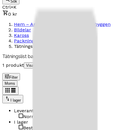
Sök
Ctrl+K
0 kr
Hem – Amerikanska Bilar & Custombyggen
Bildelar
Kaross
Packningar och tätningar
Tätningslist bakruta
Tätningslist bakruta
1 produkt
Visa underkategorier
Filter
Moms
I lager
Leverantör
Norrlands Custom
(
1
)
I lager
Beställningsvara
(
1
)