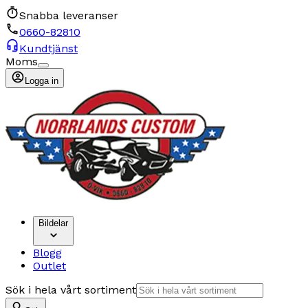
Snabba leveranser
0660-82810
Kundtjänst
Moms
Logga in
Bildelar
Blogg
Outlet
Sök i hela vårt sortiment