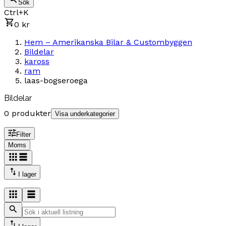
Sök
Ctrl+K
0 kr
Hem – Amerikanska Bilar & Custombyggen
Bildelar
kaross
ram
laas-bogseroega
Bildelar
0 produkter
Visa underkategorier
Filter
Moms
I lager