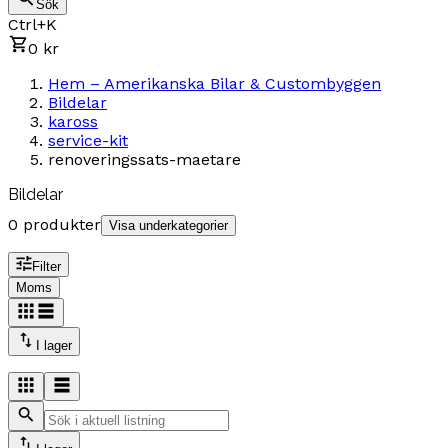
Sök
Ctrl+K
0 kr
Hem – Amerikanska Bilar & Custombyggen
Bildelar
kaross
service-kit
renoveringssats-maetare
Bildelar
0 produkter
Visa underkategorier
Filter
Moms
I lager