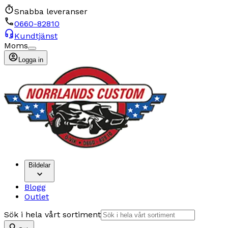
Snabba leveranser
0660-82810
Kundtjänst
Moms
Logga in
Bildelar
Blogg
Outlet
Sök i hela vårt sortiment