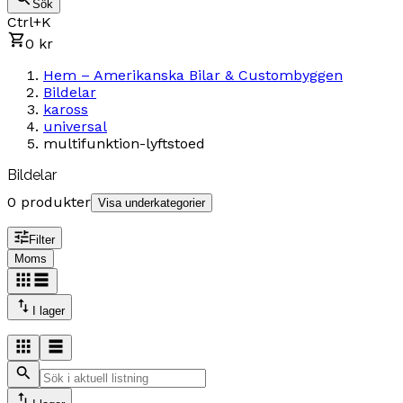
Sök
Ctrl+K
0 kr
Hem – Amerikanska Bilar & Custombyggen
Bildelar
kaross
universal
multifunktion-lyftstoed
Bildelar
0 produkter
Visa underkategorier
Filter
Moms
I lager