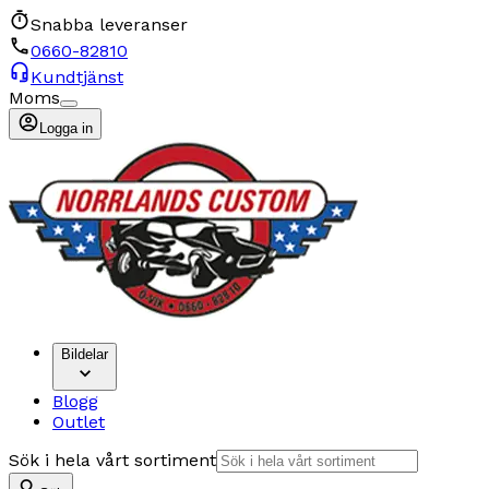
Snabba leveranser
0660-82810
Kundtjänst
Moms
Logga in
Bildelar
Blogg
Outlet
Sök i hela vårt sortiment