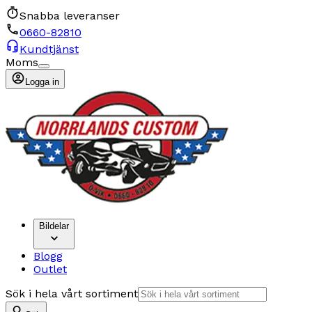
Snabba leveranser
0660-82810
Kundtjänst
Moms
Logga in
Bildelar
Blogg
Outlet
Sök i hela vårt sortiment