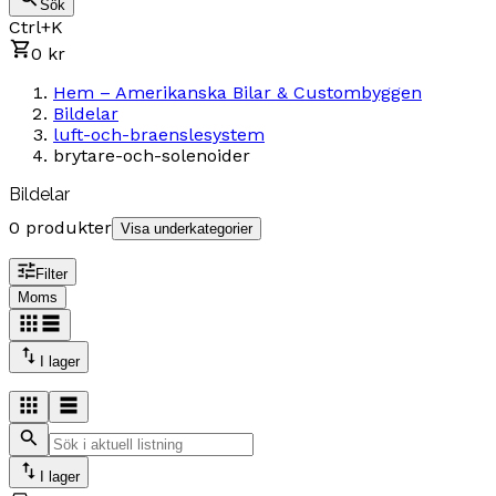
Sök
Ctrl+K
0 kr
Hem – Amerikanska Bilar & Custombyggen
Bildelar
luft-och-braenslesystem
brytare-och-solenoider
Bildelar
0 produkter
Visa underkategorier
Filter
Moms
I lager
I lager