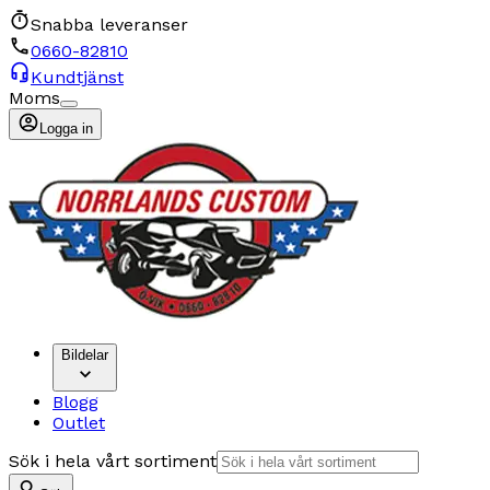
Snabba leveranser
0660-82810
Kundtjänst
Moms
Logga in
Bildelar
Blogg
Outlet
Sök i hela vårt sortiment