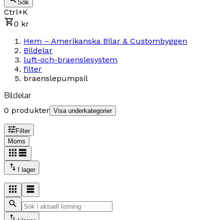
Sök
Ctrl+K
0 kr
Hem – Amerikanska Bilar & Custombyggen
Bildelar
luft-och-braenslesystem
filter
braenslepumpsil
Bildelar
0 produkter
Visa underkategorier
Filter
Moms
I lager