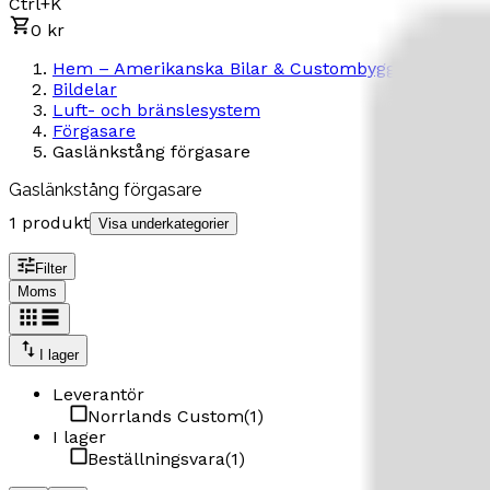
Ctrl+K
0 kr
Hem – Amerikanska Bilar & Custombyggen
Bildelar
Luft- och bränslesystem
Förgasare
Gaslänkstång förgasare
Gaslänkstång förgasare
1 produkt
Visa underkategorier
Filter
Moms
I lager
Leverantör
Norrlands Custom
(
1
)
I lager
Beställningsvara
(
1
)