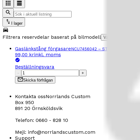
I lager
Filtrera reservdelar baserat på bilmodell
Välj bilmodell
Gaslänkstång förgasare
NCU7456042
–
STAG ACC.PUMP 
inkl. moms
99,00 kr
Beställningsvara
-
+
Skicka förfrågan
Kontakta oss
Norrlands Custom
Box 950
891 20 Örnsköldsvik
Telefon: 0660 - 828 10
Mejl: info@norrlandscustom.com
Support