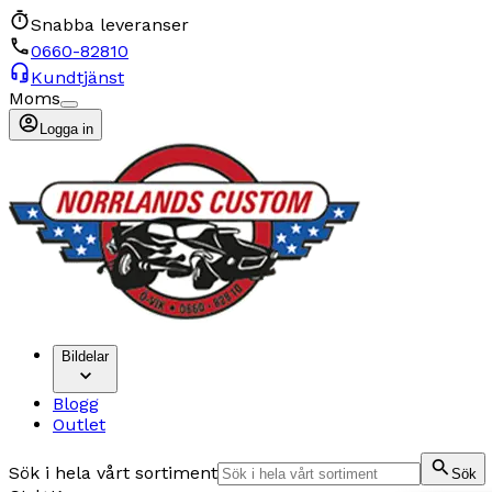
Snabba leveranser
0660-82810
Kundtjänst
Moms
Logga in
Bildelar
Blogg
Outlet
Sök i hela vårt sortiment
Sök