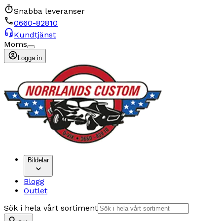
Snabba leveranser
0660-82810
Kundtjänst
Moms
Logga in
Bildelar
Blogg
Outlet
Sök i hela vårt sortiment