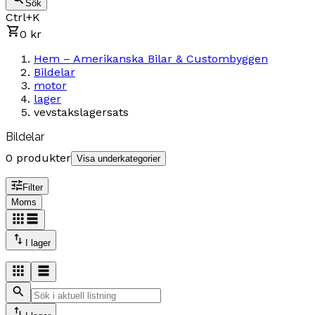
Sök
Ctrl+K
0 kr
Hem – Amerikanska Bilar & Custombyggen
Bildelar
motor
lager
vevstakslagersats
Bildelar
0 produkter
Visa underkategorier
Filter
Moms
I lager