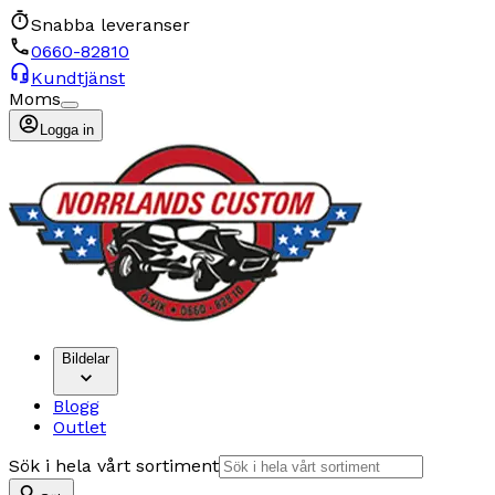
Snabba leveranser
0660-82810
Kundtjänst
Moms
Logga in
Bildelar
Blogg
Outlet
Sök i hela vårt sortiment