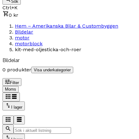
Sök
Ctrl+K
0 kr
Hem – Amerikanska Bilar & Custombyggen
Bildelar
motor
motorblock
kit-med-oljesticka-och-roer
Bildelar
0 produkter
Visa underkategorier
Filter
Moms
I lager