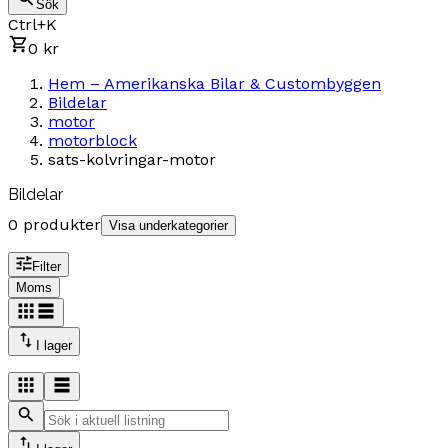
Sök
Ctrl+K
0 kr
Hem – Amerikanska Bilar & Custombyggen
Bildelar
motor
motorblock
sats-kolvringar-motor
Bildelar
0 produkter
Visa underkategorier
Filter
Moms
I lager