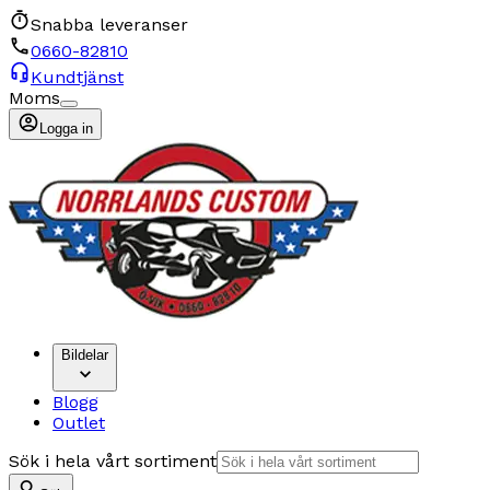
Snabba leveranser
0660-82810
Kundtjänst
Moms
Logga in
Bildelar
Blogg
Outlet
Sök i hela vårt sortiment