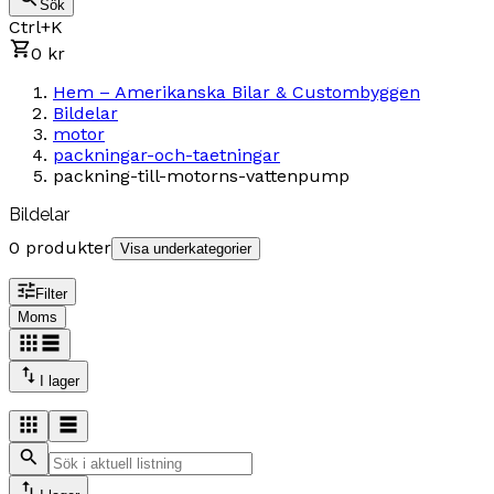
Sök
Ctrl+K
0 kr
Hem – Amerikanska Bilar & Custombyggen
Bildelar
motor
packningar-och-taetningar
packning-till-motorns-vattenpump
Bildelar
0 produkter
Visa underkategorier
Filter
Moms
I lager