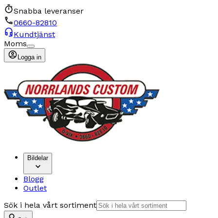
Snabba leveranser
0660-82810
Kundtjänst
Moms
Logga in
Bildelar
Blogg
Outlet
Sök i hela vårt sortiment