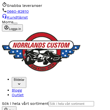
Snabba leveranser
0660-82810
Kundtjänst
Moms
Logga in
Bildelar
Blogg
Outlet
Sök i hela vårt sortiment