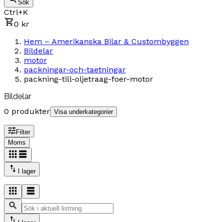
Sök
Ctrl+K
0 kr
Hem – Amerikanska Bilar & Custombyggen
Bildelar
motor
packningar-och-taetningar
packning-till-oljetraag-foer-motor
Bildelar
0 produkter
Visa underkategorier
Filter
Moms
I lager