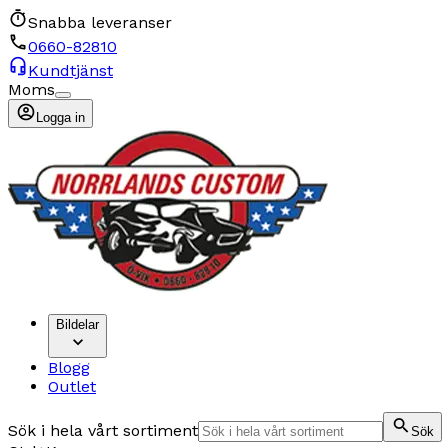
Snabba leveranser
0660-82810
Kundtjänst
Moms
Logga in
Bildelar
Blogg
Outlet
Sök i hela vårt sortiment
Sök