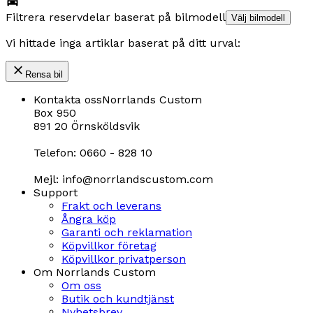
Filtrera reservdelar baserat på bilmodell
Välj bilmodell
Vi hittade inga artiklar baserat på ditt urval:
Rensa bil
Kontakta oss
Norrlands Custom
Box 950
891 20 Örnsköldsvik
Telefon: 0660 - 828 10
Mejl: info@norrlandscustom.com
Support
Frakt och leverans
Ångra köp
Garanti och reklamation
Köpvillkor företag
Köpvillkor privatperson
Om Norrlands Custom
Om oss
Butik och kundtjänst
Nyhetsbrev