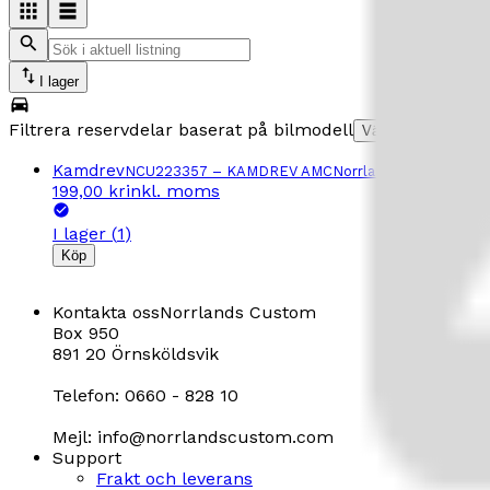
I lager
Filtrera reservdelar baserat på bilmodell
Välj bilmodell
Kamdrev
NCU223357
–
KAMDREV AMC
Norrlands Custom
inkl. moms
199,00 kr
I lager
(
1
)
Köp
Kontakta oss
Norrlands Custom
Box 950
891 20 Örnsköldsvik
Telefon: 0660 - 828 10
Mejl: info@norrlandscustom.com
Support
Frakt och leverans