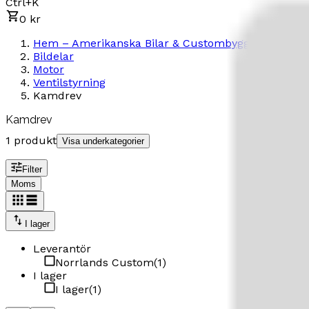
Ctrl+K
0 kr
Hem – Amerikanska Bilar & Custombyggen
Bildelar
Motor
Ventilstyrning
Kamdrev
Kamdrev
1 produkt
Visa underkategorier
Filter
Moms
I lager
Leverantör
Norrlands Custom
(
1
)
I lager
I lager
(
1
)