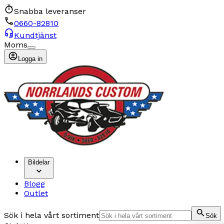
Snabba leveranser
0660-82810
Kundtjänst
Moms
Logga in
Bildelar
Blogg
Outlet
Sök i hela vårt sortiment
Sök