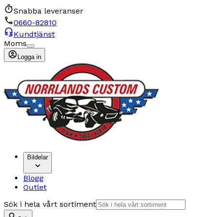
Snabba leveranser
0660-82810
Kundtjänst
Moms
Logga in
Bildelar
Blogg
Outlet
Sök i hela vårt sortiment