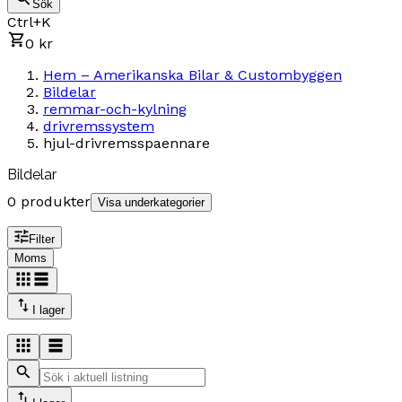
Sök
Ctrl+K
0 kr
Hem – Amerikanska Bilar & Custombyggen
Bildelar
remmar-och-kylning
drivremssystem
hjul-drivremsspaennare
Bildelar
0 produkter
Visa underkategorier
Filter
Moms
I lager