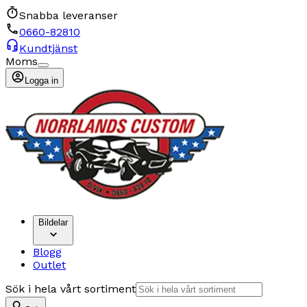
Snabba leveranser
0660-82810
Kundtjänst
Moms
Logga in
Bildelar
Blogg
Outlet
Sök i hela vårt sortiment