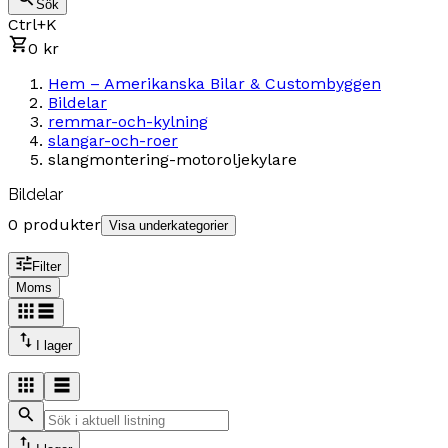
Sök
Ctrl+K
0 kr
Hem – Amerikanska Bilar & Custombyggen
Bildelar
remmar-och-kylning
slangar-och-roer
slangmontering-motoroljekylare
Bildelar
0 produkter
Visa underkategorier
Filter
Moms
I lager