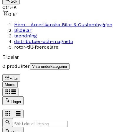
Sök
Ctrl+K
0 kr
Hem – Amerikanska Bilar & Custombyggen
Bildelar
taendning
distributoer-och-magneto
rotor-till-foerdelare
Bildelar
0 produkter
Visa underkategorier
Filter
Moms
I lager