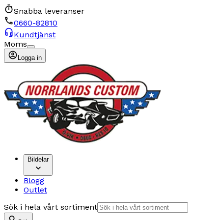
Snabba leveranser
0660-82810
Kundtjänst
Moms
Logga in
Bildelar
Blogg
Outlet
Sök i hela vårt sortiment