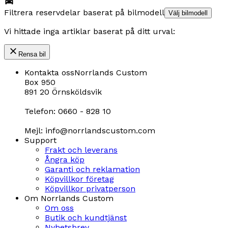
Filtrera reservdelar baserat på bilmodell
Välj bilmodell
Vi hittade inga artiklar baserat på ditt urval:
Rensa bil
Kontakta oss
Norrlands Custom
Box 950
891 20 Örnsköldsvik
Telefon: 0660 - 828 10
Mejl: info@norrlandscustom.com
Support
Frakt och leverans
Ångra köp
Garanti och reklamation
Köpvillkor företag
Köpvillkor privatperson
Om Norrlands Custom
Om oss
Butik och kundtjänst
Nyhetsbrev