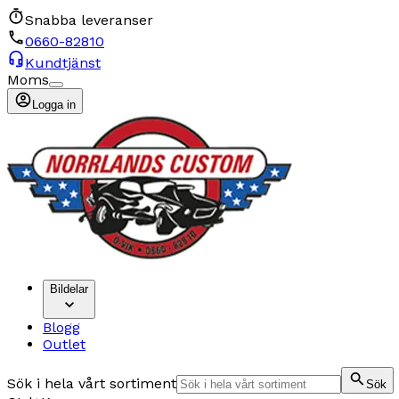
Snabba leveranser
0660-82810
Kundtjänst
Moms
Logga in
Bildelar
Blogg
Outlet
Sök i hela vårt sortiment
Sök