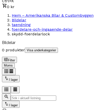
Ctrl+K
0 kr
Hem – Amerikanska Bilar & Custombyggen
Bildelar
taendning
foerdelare-och-ingaaende-delar
skydd-foerdelarlock
Bildelar
0 produkter
Visa underkategorier
Filter
Moms
I lager
I lager