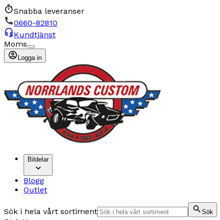
Snabba leveranser
0660-82810
Kundtjänst
Moms
Logga in
Bildelar
Blogg
Outlet
Sök i hela vårt sortiment
Sök