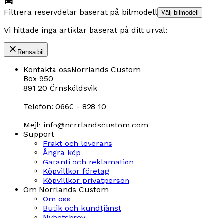
Filtrera reservdelar baserat på bilmodell
Välj bilmodell
Vi hittade inga artiklar baserat på ditt urval:
Rensa bil
Kontakta oss
Norrlands Custom
Box 950
891 20 Örnsköldsvik
Telefon: 0660 - 828 10
Mejl: info@norrlandscustom.com
Support
Frakt och leverans
Ångra köp
Garanti och reklamation
Köpvillkor företag
Köpvillkor privatperson
Om Norrlands Custom
Om oss
Butik och kundtjänst
Nyhetsbrev