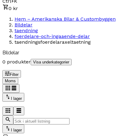
Ctrl+K
0 kr
Hem – Amerikanska Bilar & Custombyggen
Bildelar
taendning
foerdelare-och-ingaaende-delar
taendningsfoerdelaraxeltaetning
Bildelar
0 produkter
Visa underkategorier
Filter
Moms
I lager
I lager