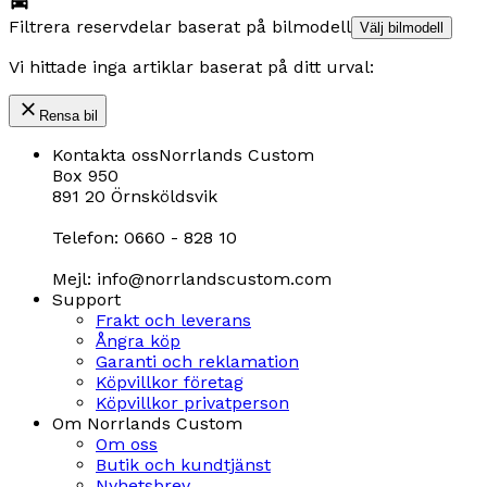
Filtrera reservdelar baserat på bilmodell
Välj bilmodell
Vi hittade inga artiklar baserat på ditt urval:
Rensa bil
Kontakta oss
Norrlands Custom
Box 950
891 20 Örnsköldsvik
Telefon: 0660 - 828 10
Mejl: info@norrlandscustom.com
Support
Frakt och leverans
Ångra köp
Garanti och reklamation
Köpvillkor företag
Köpvillkor privatperson
Om Norrlands Custom
Om oss
Butik och kundtjänst
Nyhetsbrev