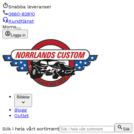
Snabba leveranser
0660-82810
Kundtjänst
Moms
Logga in
Bildelar
Blogg
Outlet
Sök i hela vårt sortiment
Sök