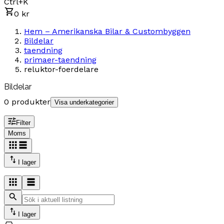
Ctrl+K
0 kr
Hem – Amerikanska Bilar & Custombyggen
Bildelar
taendning
primaer-taendning
reluktor-foerdelare
Bildelar
0 produkter
Visa underkategorier
Filter
Moms
I lager
I lager