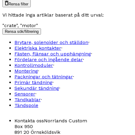
Rensa filter
Vi hittade inga artiklar baserat på ditt urval:
"
crate
"
,
"
motor
"
Rensa sök/filtrering
Brytare, solenoider och ställdon
·
Elektriska kontakter
·
Fästen, flänsar och upphängning
·
Fördelare och ingående delar
·
Kontrollmoduler
·
Montering
·
Packningar och tätningar
·
Primär tändning
·
Sekundär tändning
·
Sensorer
·
Tändkablar
·
Tändspole
Kontakta oss
Norrlands Custom
Box 950
891 20 Örnsköldsvik