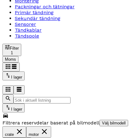
Montering
Packningar och tätningar
Primär tändning
Sekundär tändning
Sensorer
Tändkablar
Tändspole
Filter
1
Moms
I lager
I lager
Filtrera reservdelar baserat på bilmodell
Välj bilmodell
crate
motor