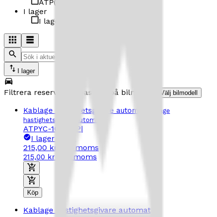
ATP
(
1
)
I lager
I lager
(
1
)
I lager
Filtrera reservdelar baserat på bilmodell
Välj bilmodell
Kablage hastighetsgivare automat
Kablage
hastighetsgivare automat
ATPYC-100
|
ATP
|
I lager
(20+)
215,00 kr
inkl. moms
inkl. moms
215,00 kr
Köp
Kablage hastighetsgivare automat