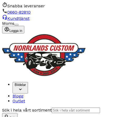
Snabba leveranser
0660-82810
Kundtjänst
Moms
Logga in
Bildelar
Blogg
Outlet
Sök i hela vårt sortiment