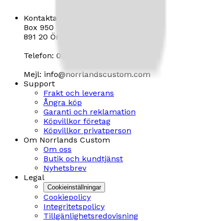
Kontakta oss
Norrlands Custom
Box 950
891 20 Örnsköldsvik
Telefon: 0660 - 828 10
Mejl: info@norrlandscustom.com
Support
Frakt och leverans
Ångra köp
Garanti och reklamation
Köpvillkor företag
Köpvillkor privatperson
Om Norrlands Custom
Om oss
Butik och kundtjänst
Nyhetsbrev
Legal
Cookieinställningar
Cookiepolicy
Integritetspolicy
Tillgänlighetsredovisning