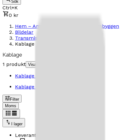
Sök
Ctrl+K
0 kr
Hem – Amerikanska Bilar & Custombyggen
Bildelar
Transmission
Kablage
Kablage
1 produkt
Visa underkategorier
Kablage hastighetsgivare automat
Kablage hastighetsgivare automat
Filter
Moms
I lager
Leverantör