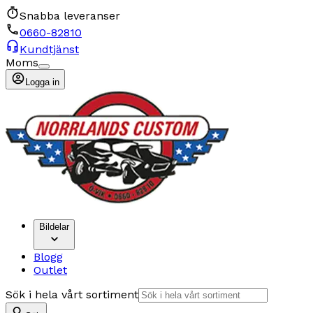
Snabba leveranser
0660-82810
Kundtjänst
Moms
Logga in
Bildelar
Blogg
Outlet
Sök i hela vårt sortiment