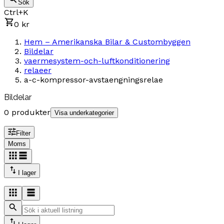
Sök
Ctrl+K
0 kr
Hem – Amerikanska Bilar & Custombyggen
Bildelar
vaermesystem-och-luftkonditionering
relaeer
a-c-kompressor-avstaengningsrelae
Bildelar
0 produkter
Visa underkategorier
Filter
Moms
I lager