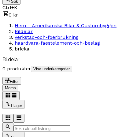
Sök
Ctrl+K
0 kr
Hem – Amerikanska Bilar & Custombyggen
Bildelar
verkstad-och-foerbrukning
haardvara-faestelement-och-beslag
bricka
Bildelar
0 produkter
Visa underkategorier
Filter
Moms
I lager