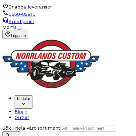
Snabba leveranser
0660-82810
Kundtjänst
Moms
Logga in
Bildelar
Blogg
Outlet
Sök i hela vårt sortiment