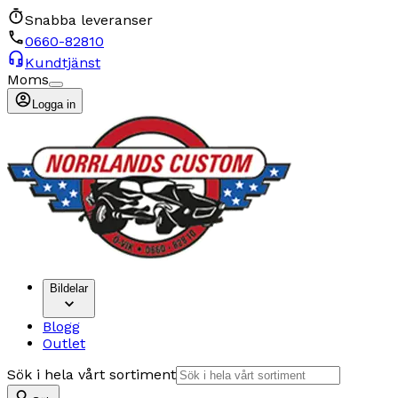
Snabba leveranser
0660-82810
Kundtjänst
Moms
Logga in
Bildelar
Blogg
Outlet
Sök i hela vårt sortiment