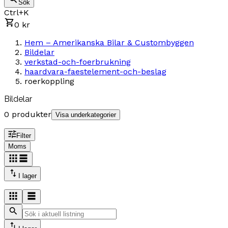
Sök
Ctrl+K
0 kr
Hem – Amerikanska Bilar & Custombyggen
Bildelar
verkstad-och-foerbrukning
haardvara-faestelement-och-beslag
roerkoppling
Bildelar
0 produkter
Visa underkategorier
Filter
Moms
I lager