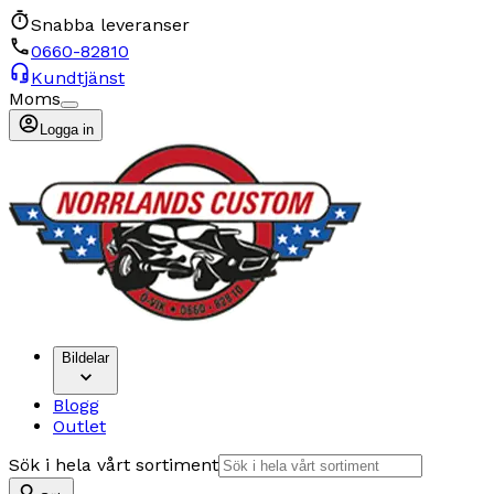
Snabba leveranser
0660-82810
Kundtjänst
Moms
Logga in
Bildelar
Blogg
Outlet
Sök i hela vårt sortiment