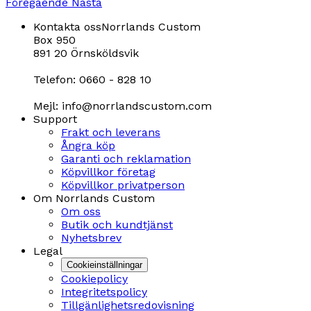
Föregående
Nästa
Kontakta oss
Norrlands Custom
Box 950
891 20 Örnsköldsvik
Telefon: 0660 - 828 10
Mejl: info@norrlandscustom.com
Support
Frakt och leverans
Ångra köp
Garanti och reklamation
Köpvillkor företag
Köpvillkor privatperson
Om Norrlands Custom
Om oss
Butik och kundtjänst
Nyhetsbrev
Legal
Cookieinställningar
Cookiepolicy
Integritetspolicy
Tillgänlighetsredovisning