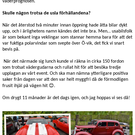
väderprognosen.
Skulle någon trotsa de usla förhållandena?
När det återstod två minuter innan öppning hade åtta bilar dykt
upp, och i ärlighetens namn kändes det inte bra. Men… usabilsfolk
är som bekant inga veklingar som stannar hemma bara för att det
var fuktiga polarvindar som svepte över Ö-vik, det fick vi snart
bevis på.
När det närmade sig lunch kunde vi räkna in cirka 150 fordon
som trotsat vädergudarna och rullat hit för att besöka tredje
upplagan av vårt event. Och ska man nämna ytterligare positiva
saker från dagen var att den var helt myggfri då de förmodligen
frusit ihjäl på vägen hit 😊.
Om drygt 11 månader är det dags igen, och jag hoppas vi ses då!