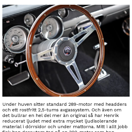
Under huven sitter standard 289-motor med headders
och ett rostfritt 2,5-tums avgassystem. Och även om
det bullrar en hel del mer än original så har Henrik
reducerat ljudet med extra mycket ljudisolerande
material i dörrsidor och under mattorna. Mitt i allt jobb