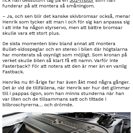
fick han dessutom tag på en
302-motor
som han
funderar på att montera så småningom.
– Ja, och sen blir det kanske skivbromsar också, menar
Henrik som tycker att man i och för sig kan anpassa sig
i att inte ha någon styrservo, men att bättre bromsar
skulle vara ett stort plus.
De sista momenten blev bland annat att montera
Bullet-sidospeglar och en stereo i bilen där högtalarna
har monterats så osynligt som möjligt. Som kronan på
verket skulle bilen så klart få ett namn. Varför inte
Fasterback? För att notera att den är mer än en vanlig
Fastback.
Henriks nu 81-årige far har även åkt med några gånger.
Det är vid de tillfällena, när Henrik ser hur det glimmar
till i pappas ögon, som han minns stunderna när han
var liten och de tillsammans satt och tittade i
bilbroschyrerna… och drömde.