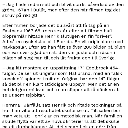
– Jag hade redan sett och blivit starkt påverkad av den
gröna -67an i Bullit, men efter den här filmen tog det
skruv på riktigt!
Efter filmen började det bli svårt att få tag på en
Fastback 1967-68, men sex år efter att filmen haft
biopremiär hittade Henrik slutligen en fin ”driver”.
Alltså en nyckelklar bil i Florida. En vit originalare med
navkapslar. Efter att han fått se över 200 bilder på bilen
och var övertygad om att den var juste och fräsch i
plåten så slog han till och lät frakta den till Sverige.
– Jag lät montera en uppsättning 17” Edelbrock 454-
fälgar. De ser ut ungefär som Halibrand, med en falsk
knock off-spinner i mitten. Original har den 14”-fälgar,
så det blir en klart stöddigare uppsyn. Men det är en
hel del gummi kvar och man slipper att få däcken att
se ut som tejpbitar.
Hemma i Järfälla satt Henrik och ritade teckningar på
hur han ville att resultatet skulle se ut. Till saken bör
man veta att Henrik är en metodisk man. När familjen
skulle flytta var ett av huvudkriterierna att det skulle
ha ett dubbelgarage. Att det sedan fick en dörr från