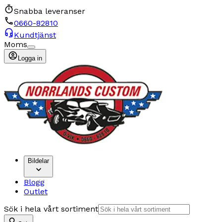
Snabba leveranser
0660-82810
Kundtjänst
Moms
Logga in
Bildelar
Blogg
Outlet
Sök i hela vårt sortiment