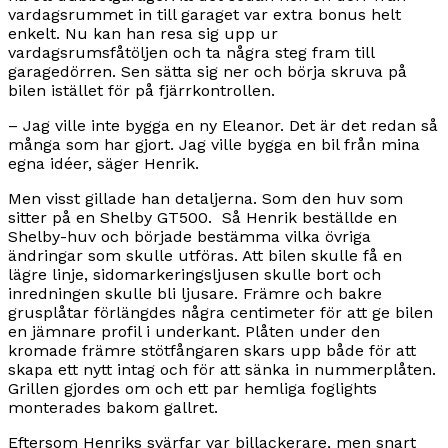
vardagsrummet in till garaget var extra bonus helt
enkelt. Nu kan han resa sig upp ur
vardagsrumsfåtöljen och ta några steg fram till
garagedörren. Sen sätta sig ner och börja skruva på
bilen istället för på fjärrkontrollen.
– Jag ville inte bygga en ny Eleanor. Det är det redan så
många som har gjort. Jag ville bygga en bil från mina
egna idéer, säger Henrik.
Men visst gillade han detaljerna. Som den huv som
sitter på en Shelby GT500. Så Henrik beställde en
Shelby-huv och började bestämma vilka övriga
ändringar som skulle utföras. Att bilen skulle få en
lägre linje, sidomarkeringsljusen skulle bort och
inredningen skulle bli ljusare. Främre och bakre
grusplåtar förlängdes några centimeter för att ge bilen
en jämnare profil i underkant. Plåten under den
kromade främre stötfångaren skars upp både för att
skapa ett nytt intag och för att sänka in nummerplåten.
Grillen gjordes om och ett par hemliga foglights
monterades bakom gallret.
Eftersom Henriks svärfar var billackerare, men snart