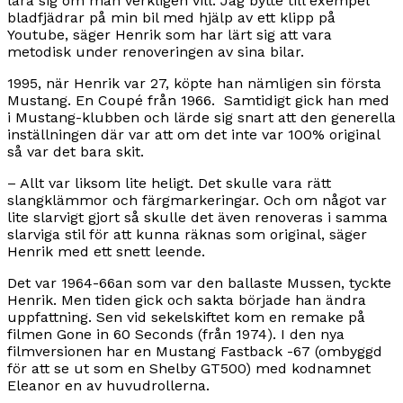
lära sig om man verkligen vill. Jag bytte till exempel
bladfjädrar på min bil med hjälp av ett klipp på
Youtube, säger Henrik som har lärt sig att vara
metodisk under renoveringen av sina bilar.
1995, när Henrik var 27, köpte han nämligen sin första
Mustang. En Coupé från 1966. Samtidigt gick han med
i Mustang-klubben och lärde sig snart att den generella
inställningen där var att om det inte var 100% original
så var det bara skit.
– Allt var liksom lite heligt. Det skulle vara rätt
slangklämmor och färgmarkeringar. Och om något var
lite slarvigt gjort så skulle det även renoveras i samma
slarviga stil för att kunna räknas som original, säger
Henrik med ett snett leende.
Det var 1964-66an som var den ballaste Mussen, tyckte
Henrik. Men tiden gick och sakta började han ändra
uppfattning. Sen vid sekelskiftet kom en remake på
filmen Gone in 60 Seconds (från 1974). I den nya
filmversionen har en Mustang Fastback -67 (ombyggd
för att se ut som en Shelby GT500) med kodnamnet
Eleanor en av huvudrollerna.