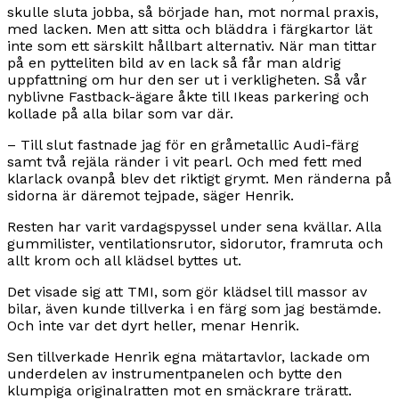
skulle sluta jobba, så började han, mot normal praxis,
med lacken. Men att sitta och bläddra i färgkartor lät
inte som ett särskilt hållbart alternativ. När man tittar
på en pytteliten bild av en lack så får man aldrig
uppfattning om hur den ser ut i verkligheten. Så vår
nyblivne Fastback-ägare åkte till Ikeas parkering och
kollade på alla bilar som var där.
– Till slut fastnade jag för en gråmetallic Audi-färg
samt två rejäla ränder i vit pearl. Och med fett med
klarlack ovanpå blev det riktigt grymt. Men ränderna på
sidorna är däremot tejpade, säger Henrik.
Resten har varit vardagspyssel under sena kvällar. Alla
gummilister, ventilationsrutor, sidorutor, framruta och
allt krom och all klädsel byttes ut.
Det visade sig att TMI, som gör klädsel till massor av
bilar, även kunde tillverka i en färg som jag bestämde.
Och inte var det dyrt heller, menar Henrik.
Sen tillverkade Henrik egna mätartavlor, lackade om
underdelen av instrumentpanelen och bytte den
klumpiga originalratten mot en smäckrare träratt.