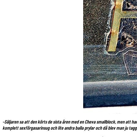
–Säljaren sa att den körts de sista åren med en Cheva smallblock, men att h
komplett sexförgasarinsug och lite andra balla prylar och då blev man ju tag