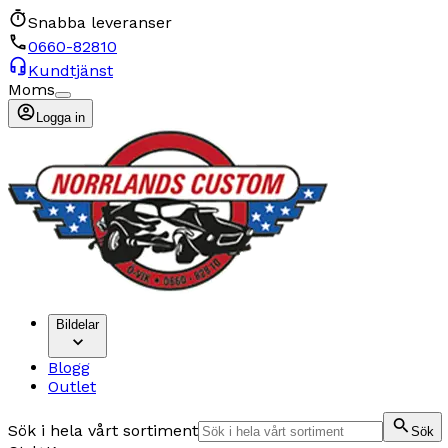
Snabba leveranser
0660-82810
Kundtjänst
Moms
Logga in
Bildelar
Blogg
Outlet
Sök i hela vårt sortiment
Sök