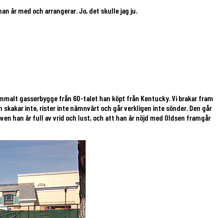
an är med och arrangerar. Jo, det skulle jag ju.
mmalt gasserbygge från 60-talet han köpt från Kentucky. Vi brakar fram
skakar inte, rister inte nämnvärt och går verkligen inte sönder. Den går
ven han är full av vrid och lust, och att han är nöjd med Oldsen framgår