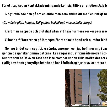
För ett tag sedan kontaktade min gamle kompis, tillika arrangören Axle Id
Ivrigt rabblade han på om en äldre man som skulle dit med en riktigt bal
–Du måste plåta honom. Ball gubbe, ball bil och massa balla storys
!
Klart man nappade och plötsligt utan att haja hur flera veckor passera
Vi hade träffats redan på lördagen för att skaka hand och allmänt bladd
Men nu är det som sagt tidig söndagsmorgon och jag befinner mig i pas
genom de ganska tomma gatorna i Las Vegas industriområde medan solen är 
hur bra som helst även fast han inte trampar ur den fullt märks det att 
tydligt av hans gemytliga leende då han i fulla drag njuter av att ratt