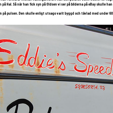
på Hal. Så när han fick syn på Oldsen vi ser på bilderna på eBay skulle han
n på pulsen. Den skulle enligt utsago varit byggd och tävlad med under 6