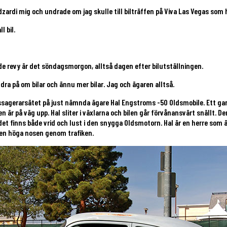
zardi mig och undrade om jag skulle till bilträffen på Viva Las Vegas som h
l bil.
de revy är det söndagsmorgon, alltså dagen efter bilutställningen.
ra på om bilar och ännu mer bilar. Jag och ägaren alltså.
sagerarsätet på just nämnda ägare Hal Engstroms -50 Oldsmobile. Ett ga
på väg upp. Hal sliter i växlarna och bilen går förvånansvärt snällt. Den 
det finns både vrid och lust i den snygga Oldsmotorn. Hal är en herre som ä
a den höga nosen genom trafiken.