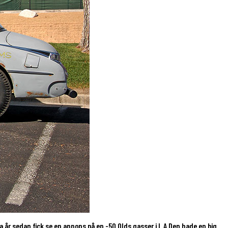
 år sedan fick se en annons på en -50 Olds gasser i L.A Den hade en big