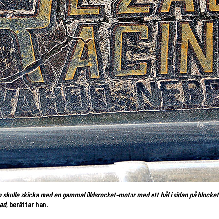
an skulle skicka med en gammal Oldsrocket-motor med ett hål i sidan på blocket
gad
, berättar han.