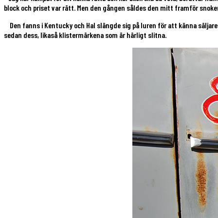
block och priset var rätt. Men den gången såldes den mitt framför snoken 
Den fanns i Kentucky och Hal slängde sig på luren för att känna säljare
sedan dess, likaså klistermärkena som är härligt slitna.