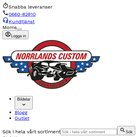
Snabba leveranser
0660-82810
Kundtjänst
Moms
Logga in
Bildelar
Blogg
Outlet
Sök i hela vårt sortiment
Sök