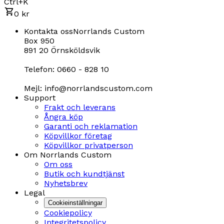
Ctrl+K
0 kr
Kontakta oss
Norrlands Custom
Box 950
891 20 Örnsköldsvik
Telefon: 0660 - 828 10
Mejl: info@norrlandscustom.com
Support
Frakt och leverans
Ångra köp
Garanti och reklamation
Köpvillkor företag
Köpvillkor privatperson
Om Norrlands Custom
Om oss
Butik och kundtjänst
Nyhetsbrev
Legal
Cookieinställningar
Cookiepolicy
Integritetspolicy