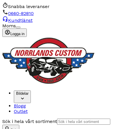
Snabba leveranser
0660-82810
Kundtjänst
Moms
Logga in
Bildelar
Blogg
Outlet
Sök i hela vårt sortiment