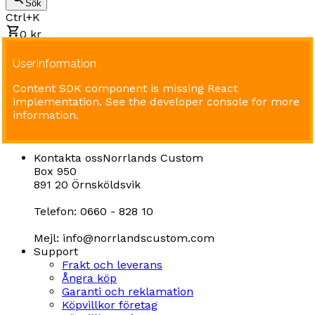
Sök
Ctrl+K
0 kr
UserInformation
Content SDK component is missing React
implementation. See the developer console for more
information.
Kontakta oss
Norrlands Custom
Box 950
891 20 Örnsköldsvik
Telefon: 0660 - 828 10
Mejl: info@norrlandscustom.com
Support
Frakt och leverans
Ångra köp
Garanti och reklamation
Köpvillkor företag