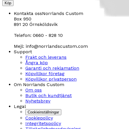
Köp
Kontakta oss
Norrlands Custom
Box 950
891 20 Örnsköldsvik
Telefon: 0660 - 828 10
Mejl: info@norrlandscustom.com
Support
Frakt och leverans
Ångra köp
Garanti och reklamation
Köpvillkor företag
Köpvillkor privatperson
Om Norrlands Custom
Om oss
Butik och kundtjänst
Nyhetsbrev
Legal
Cookieinställningar
Cookiepolicy
Integritetspolicy
Tillgänlighetsredovisning