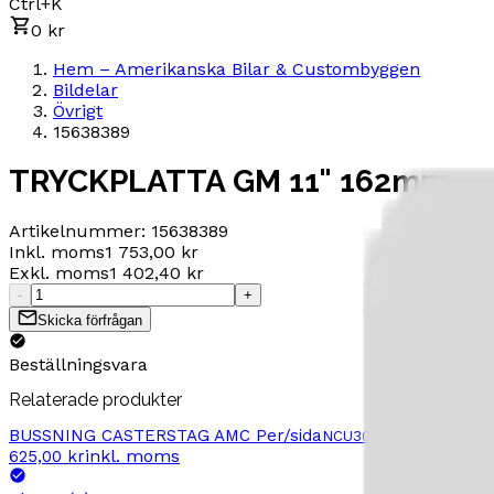
Ctrl+K
0 kr
Hem – Amerikanska Bilar & Custombyggen
Bildelar
Övrigt
15638389
TRYCKPLATTA GM 11" 162mm
Artikelnummer:
15638389
Inkl. moms
1 753,00 kr
Exkl. moms
1 402,40 kr
-
+
Skicka förfrågan
Beställningsvara
Relaterade produkter
BUSSNING CASTERSTAG AMC Per/sida
NCU300K3091
–
BUSSNI
inkl. moms
625,00 kr