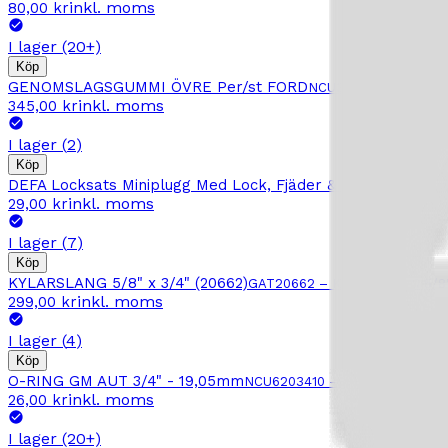
inkl. moms
80,00 kr
I lager
(20+)
Köp
GENOMSLAGSGUMMI ÖVRE Per/st FORD
NCU30017696
–
GENO
inkl. moms
345,00 kr
I lager
(
2
)
Köp
DEFA Locksats Miniplugg Med Lock, Fjäder & Pinne
DFA41890
inkl. moms
29,00 kr
I lager
(
7
)
Köp
KYLARSLANG 5/8" x 3/4" (20662)
GAT20662
–
KYLARSLANG 5/8" 
inkl. moms
299,00 kr
I lager
(
4
)
Köp
O-RING GM AUT 3/4" - 19,05mm
NCU6203410
–
O-RING GM AUT 
inkl. moms
26,00 kr
I lager
(20+)