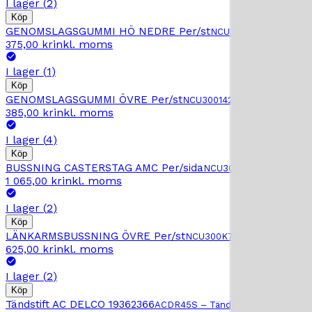
I lager
(
2
)
Köp
GENOMSLAGSGUMMI HÖ NEDRE Per/st
NCU30018658
–
GENO
inkl. moms
375,00 kr
I lager
(
1
)
Köp
GENOMSLAGSGUMMI ÖVRE Per/st
NCU30014206
–
GENOMSLAG
inkl. moms
385,00 kr
I lager
(
4
)
Köp
BUSSNING CASTERSTAG AMC Per/sida
NCU300K3095
–
BUSSN
inkl. moms
1 065,00 kr
I lager
(
2
)
Köp
LÄNKARMSBUSSNING ÖVRE Per/st
NCU300K7044
–
LÄNKARMS
inkl. moms
625,00 kr
I lager
(
2
)
Köp
Tändstift AC DELCO 19362366
ACDR45S
–
Tändstift AC DELCO 1