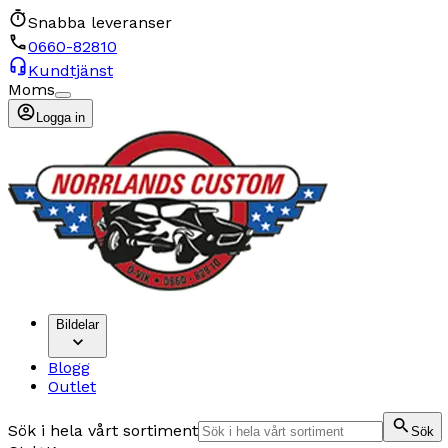
Snabba leveranser
0660-82810
Kundtjänst
Moms
Logga in
Bildelar
Blogg
Outlet
Sök i hela vårt sortiment
Sök