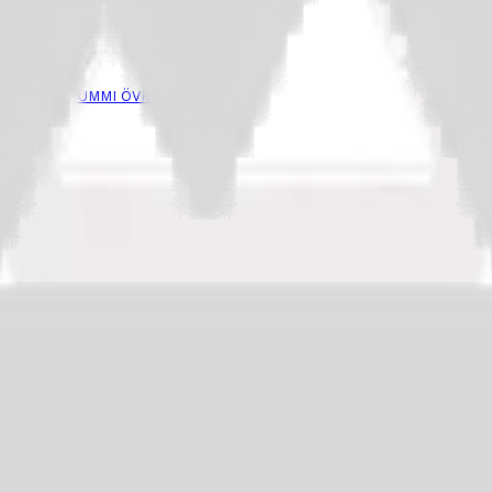
MSLAGSGUMMI ÖVRE Per/st FORD
1
–
DEFA Locksats Miniplugg Med Lock, Fjäder & Pinne
x 3/4" (20662)
3/4" - 19,05mm