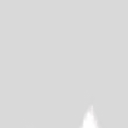
MSLAGSGUMMI HÖ NEDRE Per/st
SGUMMI ÖVRE Per/st
ING CASTERSTAG AMC Per/sida
BUSSNING ÖVRE Per/st
9362366